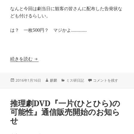
なんと今回は劇当日に観客の皆さんに配布した告発状な
ども付けるらしい。
は？ 一枚500円？ マジかよ…………
遂にDVD完成！！！！
続きを読む
投
作
カ
遂にDVD完成！！！！ に
2016年1月16日
麒麟
ミス研日記
コメントを残す
稿
成
テ
日:
者
ゴ
リ
推理劇DVD『一片(ひとひら)の
ー
可能性』通信販売開始のお知ら
せ