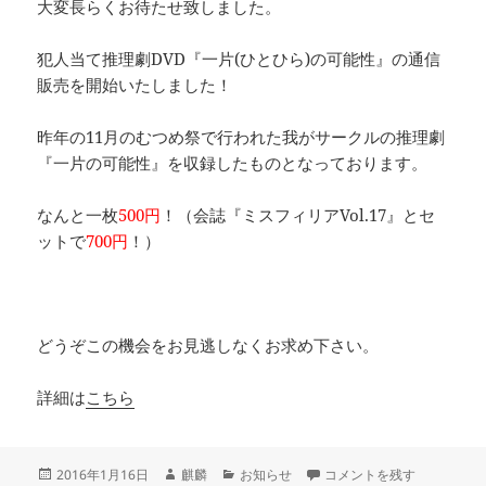
大変長らくお待たせ致しました。
犯人当て推理劇DVD『一片(ひとひら)の可能性』の通信
販売を開始いたしました！
昨年の11月のむつめ祭で行われた我がサークルの推理劇
『一片の可能性』を収録したものとなっております。
なんと一枚
500円
！（会誌『ミスフィリアVol.17』とセ
ットで
700円
！）
どうぞこの機会をお見逃しなくお求め下さい。
詳細は
こちら
投
作
カ
推理劇DVD『一片(ひとひ
2016年1月16日
麒麟
お知らせ
コメントを残す