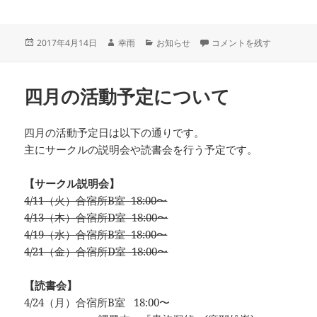
投
作
カ
第二十四回文学フリマ東京
2017年4月14日
幸雨
お知らせ
コメントを残す
稿
成
テ
日:
者
ゴ
リ
四月の活動予定について
ー
四月の活動予定日は以下の通りです。
主にサークルの説明会や読書会を行う予定です。
【サークル説明会】
4/11（火）合宿所B室 18:00〜
4/13（木）合宿所D室 18:00〜
4/19（水）合宿所B室 18:00〜
4/21（金）合宿所D室 18:00〜
【読書会】
4/24（月）合宿所B室 18:00〜