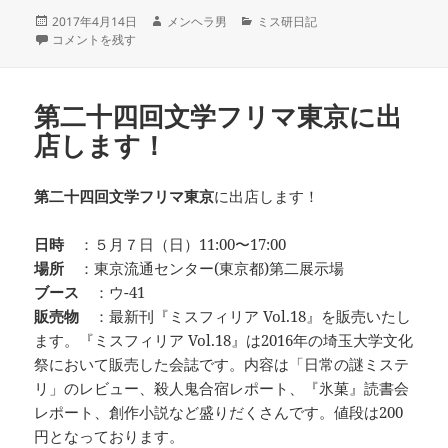
投
作
カ
2017年4月14日
メンヘラ男
ミス研日記
稿
わかりにくいよね に
成
テ
コメントを残す
日:
者
ゴ
リ
ー
第二十四回文学フリマ東京に出
店します！
第二十四回文学フリマ東京
に出店します！
日時
：５月７日（日）11:00〜17:00
場所
：東京流通センター(東京都)第二展示場
ブース
：ウ-41
販売物
：最新刊『ミスフィリア Vol.18』を販売いたし
ます。『ミスフィリア Vol.18』は2016年の埼玉大学文化
祭において販売した会誌です。内容は「日常の謎ミステ
リ」のレビュー、殺人鬼合宿レポート、『氷菓』読書会
レポート、創作小説など盛りだくさんです。値段は200
円となっております。