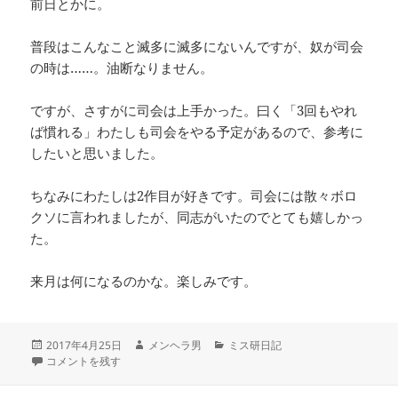
前日とかに。
普段はこんなこと滅多に滅多にないんですが、奴が司会
の時は……。油断なりません。
ですが、さすがに司会は上手かった。曰く「3回もやれ
ば慣れる」わたしも司会をやる予定があるので、参考に
したいと思いました。
ちなみにわたしは2作目が好きです。司会には散々ボロ
クソに言われましたが、同志がいたのでとても嬉しかっ
た。
来月は何になるのかな。楽しみです。
投
作
カ
2017年4月25日
メンヘラ男
ミス研日記
稿
「貴族探偵」で読書会 に
成
テ
コメントを残す
日:
者
ゴ
リ