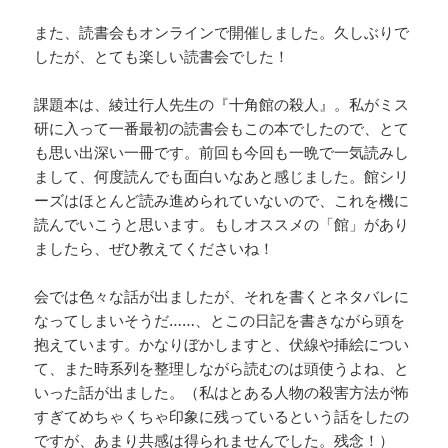
また、読書会もオンラインで開催しました。久しぶりで
したが、とても楽しい読書会でした！
課題本は、綾辻行人先生の『十角館の殺人』。私がミス
研に入って一番最初の読書会もこの本でしたので、とて
も思い出深い一冊です。前回も今回も一晩で一気読みし
まして、何度読んでも面白いなあと感じました。館シリ
ーズはほとんど読み進められていないので、これを機に
読んでいこうと思います。もしオススメの「館」があり
ましたら、ぜひ教えてくださいね！
会では色々な話が出ましたが、それを書くとネタバレに
なってしまいそうだ……、とこの日記を書きながら頭を
抱えています。かなりぼかしますと、伏線や挿絵につい
て、また時系列を整理しながら読むのは頭使うよね、と
いった話が出ました。（私はとある人物の殺害方法が怖
すぎてめちゃくちゃ印象に残っているという話をしたの
ですが、あまり共感は得られませんでした。残念！）