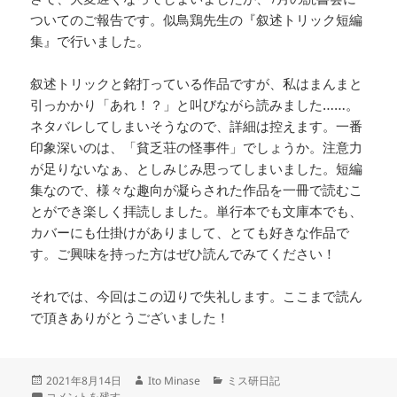
ついてのご報告です。似鳥鶏先生の『叙述トリック短編
集』で行いました。
叙述トリックと銘打っている作品ですが、私はまんまと
引っかかり「あれ！？」と叫びながら読みました……。
ネタバレしてしまいそうなので、詳細は控えます。一番
印象深いのは、「貧乏荘の怪事件」でしょうか。注意力
が足りないなぁ、としみじみ思ってしまいました。短編
集なので、様々な趣向が凝らされた作品を一冊で読むこ
とができ楽しく拝読しました。単行本でも文庫本でも、
カバーにも仕掛けがありまして、とても好きな作品で
す。ご興味を持った方はぜひ読んでみてください！
それでは、今回はこの辺りで失礼します。ここまで読ん
で頂きありがとうございました！
投
作
カ
2021年8月14日
Ito Minase
ミス研日記
稿
7月の読書会 に
成
テ
コメントを残す