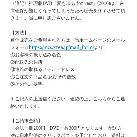
〈追記〉推理劇DVD「愛も凍る for rest」(2016)は、在
庫確保が難しくなってしまったため販売を終了させて頂
きます。誠に申し訳ございません。
【方法】
通信販売をご希望される方は、当ホームページのメール
フォーム
https://mcs.xrea.jp/mail_form/
より、
①お客様の振り込み名義
②配送先の住所
③連絡の取れるメールアドレス
④ご注文の商品名 及びその個数
⑤その他ご要望
をご記入の上送信ください。確認の上、こちらからご連
絡いたします。
【ご請求金額】
・会誌一冊200円、DVD一枚300円となります。配送方
法は日本郵便のクリックポストを予定しており、送料は