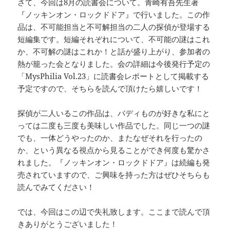
さて、今回は8月の読書会について。青崎有吾先生著
『ノッキンオン・ロックドドア』で行いました。この作
品は、不可能担当と不可解担当の二人の探偵が登場する
短編集です。短編それぞれについて、不可能の謎はこれ
か、不可解の謎はこれか！と話が盛り上がり、参加者の
熱が籠った会となりました。会の詳細は今後発行予定の
「MysPhilia Vol.23」に読書会レポートとして掲載する
予定ですので、そちらを読んで頂けたら嬉しいです！
探偵が二人いるこの作品は、バディものが好きな私にと
っては二度も三度も美味しい作品でした。同じ一つの謎
でも、一体どうやったのか、またなぜそれを行ったの
か、という異なる視点から見ることができ何度も驚かさ
れました。『ノッキンオン・ロックドドア』は続編も発
売されていますので、ご興味を持った方はぜひそちらも
読んでみてください！
では、今回はこの辺で失礼致します。ここまで読んで頂
きありがとうございました！