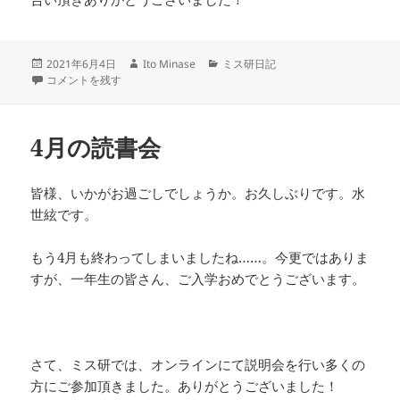
投
作
カ
2021年6月4日
Ito Minase
ミス研日記
稿
5月の読書会 に
成
テ
コメントを残す
日:
者
ゴ
リ
ー
4月の読書会
皆様、いかがお過ごしでしょうか。お久しぶりです。水
世絃です。
もう4月も終わってしまいましたね……。今更ではありま
すが、一年生の皆さん、ご入学おめでとうございます。
さて、ミス研では、オンラインにて説明会を行い多くの
方にご参加頂きました。ありがとうございました！