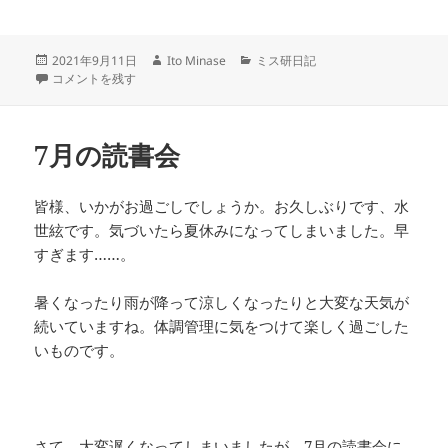
投
作
カ
2021年9月11日
Ito Minase
ミス研日記
稿
8月の読書会 に
成
テ
コメントを残す
日:
者
ゴ
リ
ー
7月の読書会
皆様、いかがお過ごしでしょうか。お久しぶりです、水
世絃です。気づいたら夏休みになってしまいました。早
すぎます……。
暑くなったり雨が降って涼しくなったりと大変な天気が
続いていますね。体調管理に気をつけて楽しく過ごした
いものです。
さて、大変遅くなってしまいましたが、7月の読書会に