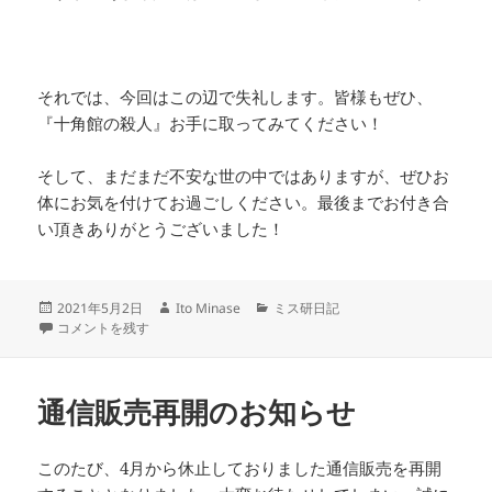
それでは、今回はこの辺で失礼します。皆様もぜひ、
『十角館の殺人』お手に取ってみてください！
そして、まだまだ不安な世の中ではありますが、ぜひお
体にお気を付けてお過ごしください。最後までお付き合
い頂きありがとうございました！
投
作
カ
2021年5月2日
Ito Minase
ミス研日記
稿
4月の読書会 に
成
テ
コメントを残す
日:
者
ゴ
リ
ー
通信販売再開のお知らせ
このたび、4月から休止しておりました通信販売を再開