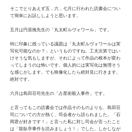
そこでとりあえず五，六，七月に行われた読書会につい
て簡単にお話ししようと思います。
五月は円居挽先生の「丸太町ルヴォワール」です。
特に印象に残っている議題は「丸太町ルヴォワールは実
写化可能なのか？」というものですね。工夫次第ではい
けそうな気もしますが、それによって作品の根本が変わ
ってしまうのは怖いです。個人的には実写化は無理そう
な感じがします。でも映像化したら絶対見に行きます。
絶対です。
六月は島田荘司先生の「占星術殺人事件」です。
と言ってもこの読書会では作品そのものよりも、島田荘
司についての方が熱く、司会者から語られました。「石
岡君が好きです！」と言った私に対し司会が言ったこと
は「龍臥亭事件を読みましょう！」でした。しかしなが