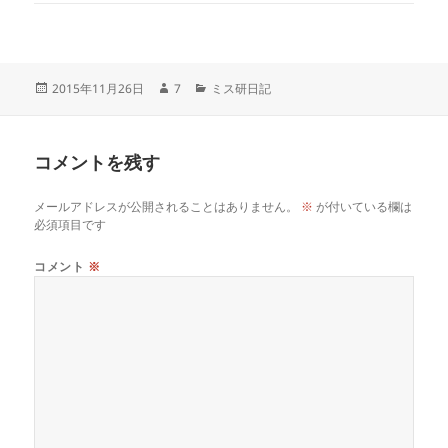
投
作
カ
2015年11月26日
7
ミス研日記
稿
成
テ
日:
者
ゴ
リ
コメントを残す
ー
メールアドレスが公開されることはありません。
※
が付いている欄は
必須項目です
コメント
※