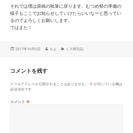
それでは僕は原稿の執筆に戻ります。むつめ祭の準備の
様子もここでお知らせしていけたらいいなーと思ってい
るのでよろしくお願いします。
ではまた！
投
作
カ
2017年10月5日
ちよ
ミス研日記
稿
成
テ
日:
者
ゴ
リ
コメントを残す
ー
メールアドレスが公開されることはありません。
※
が付いている欄は
必須項目です
コメント
※