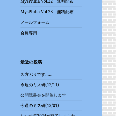
MysPhilia Vol.22 無料配布
MysPhilia Vol.23 無料配布
メールフォーム
会員専用
最近の投稿
久方ぶりです……
今週のミス研(12/11)
公開読書会を開催します！
今週のミス研(12/01)
むつめ祭2024が終了しました