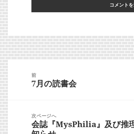
投
稿
前
7月の読書会
ナ
前
ビ
の
ゲ
投
ー
稿:
次ページへ
シ
会誌『MysPhilia』及び
次
ョ
知らせ
の