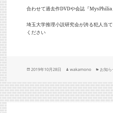
合わせて過去作DVDや会誌『MysPhil
埼玉大学推理小説研究会が誇る犯人当て
ください
投
作
カ
2019年10月28日
wakamono
お知ら
稿
成
テ
日:
者
ゴ
リ
ー