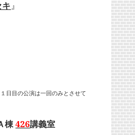
セキ
』
、１日目の公演は一回のみとさせて
Ａ棟
426
講義室