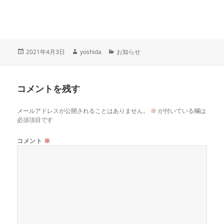
投
作
カ
2021年4月3日
yoshida
お知らせ
稿
成
テ
日:
者
ゴ
リ
コメントを残す
ー
メールアドレスが公開されることはありません。
※
が付いている欄は
必須項目です
コメント
※