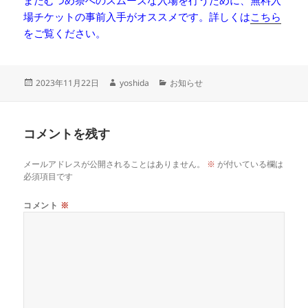
またむつめ祭へのスムーズな入場を行うために、無料入
場チケットの事前入手がオススメです。詳しくは
こちら
をご覧ください。
投
作
カ
2023年11月22日
yoshida
お知らせ
稿
成
テ
日:
者
ゴ
リ
コメントを残す
ー
メールアドレスが公開されることはありません。
※
が付いている欄は
必須項目です
コメント
※