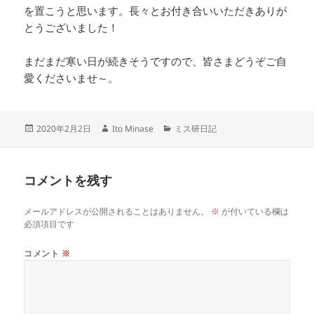
を置こうと思います。長々とお付き合いいただきありが
とうございました！
まだまだ寒い日が続きそうですので、皆さまどうぞご自
愛くださいませ～。
投
作
カ
2020年2月2日
Ito Minase
ミス研日記
稿
成
テ
日:
者
ゴ
リ
コメントを残す
ー
メールアドレスが公開されることはありません。
※
が付いている欄は
必須項目です
コメント
※