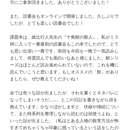
方にご参加頂きました。ありがとうございました！
また、読書会もオンラインで開催しました。久しぶりで
したが、とても楽しい読書会でした！
課題本は、綾辻行人先生の『十角館の殺人』。私がミス
研に入って一番最初の読書会もこの本でしたので、とて
も思い出深い一冊です。前回も今回も一晩で一気読みし
まして、何度読んでも面白いなあと感じました。館シリ
ーズはほとんど読み進められていないので、これを機に
読んでいこうと思います。もしオススメの「館」があり
ましたら、ぜひ教えてくださいね！
会では色々な話が出ましたが、それを書くとネタバレに
なってしまいそうだ……、とこの日記を書きながら頭を
抱えています。かなりぼかしますと、伏線や挿絵につい
て、また時系列を整理しながら読むのは頭使うよね、と
いった話が出ました。（私はとある人物の殺害方法が怖
すぎてめちゃくちゃ印象に残っているという話をしたの