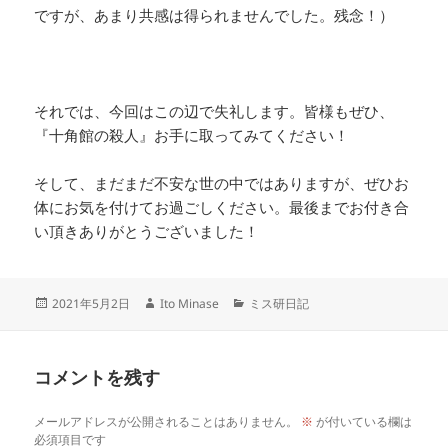
ですが、あまり共感は得られませんでした。残念！）
それでは、今回はこの辺で失礼します。皆様もぜひ、
『十角館の殺人』お手に取ってみてください！
そして、まだまだ不安な世の中ではありますが、ぜひお
体にお気を付けてお過ごしください。最後までお付き合
い頂きありがとうございました！
投
作
カ
2021年5月2日
Ito Minase
ミス研日記
稿
成
テ
日:
者
ゴ
リ
コメントを残す
ー
メールアドレスが公開されることはありません。
※
が付いている欄は
必須項目です