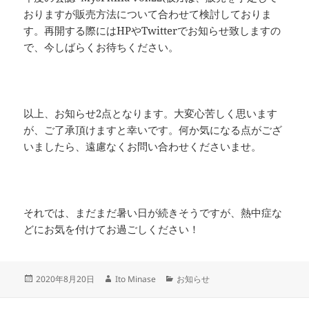
おりますが販売方法について合わせて検討しておりま
す。再開する際にはHPやTwitterでお知らせ致しますの
で、今しばらくお待ちください。
以上、お知らせ2点となります。大変心苦しく思います
が、ご了承頂けますと幸いです。何か気になる点がござ
いましたら、遠慮なくお問い合わせくださいませ。
それでは、まだまだ暑い日が続きそうですが、熱中症な
どにお気を付けてお過ごしください！
投
作
カ
2020年8月20日
Ito Minase
お知らせ
稿
成
テ
日:
者
ゴ