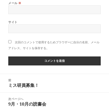
メール
※
サイト
次回のコメントで使用するためブラウザーに自分の名前、メール
アドレス、サイトを保存する。
投
前
稿
ミス研員募集！
前
ナ
の
ビ
投
次ページへ
ゲ
稿:
9月・10月の読書会
次
ー