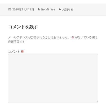
投
作
カ
2020年11月18日
Ito Minase
お知らせ
稿
成
テ
日:
者
ゴ
リ
コメントを残す
ー
メールアドレスが公開されることはありません。
※
が付いている欄は
必須項目です
コメント
※