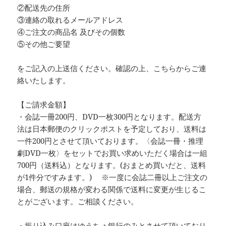
②配送先の住所
③連絡の取れるメールアドレス
④ご注文の商品名 及びその個数
⑤その他ご要望
をご記入の上送信ください。確認の上、こちらからご連
絡いたします。
【ご請求金額】
・会誌一冊200円、DVD一枚300円となります。配送方
法は日本郵便のクリックポストを予定しており、送料は
一件200円とさせて頂いております。〈会誌一冊・推理
劇DVD一枚〉をセットでお買い求めいただく場合は一組
700円（送料込）となります。(おまとめ買いだと、送料
が1件分ですみます。) ※一度に会誌二冊以上ご注文の
場合、郵送の規格が変わる関係で送料に変更が生じるこ
とがございます。ご相談ください。
・振り込み口座はゆうちょ銀行のみとさせて頂いており