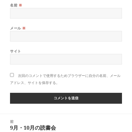
名前
※
メール
※
サイト
次回のコメントで使用するためブラウザーに自分の名前、メール
アドレス、サイトを保存する。
投
前
稿
9月・10月の読書会
前
ナ