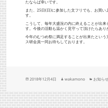
たならば幸いです。
また、25日(日)に参加した文フリでも、お買
す。
こうして、毎年大盛況の内に終えることが出来
す。今後の活動も温かく見守って頂けたらあり
今年のむつめ祭に満足することが出来たという
ス研会員一同お待ちしております。
投
作
カ
2018年12月4日
wakamono
お知ら
稿
成
テ
日:
者
ゴ
リ
ー