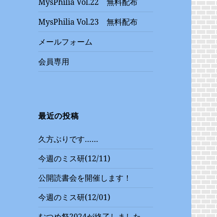
MysPhilia Vol.22 無料配布
MysPhilia Vol.23 無料配布
メールフォーム
会員専用
最近の投稿
久方ぶりです……
今週のミス研(12/11)
公開読書会を開催します！
今週のミス研(12/01)
むつめ祭2024が終了しました