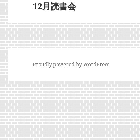
シ
12月読書会
次
ョ
の
ン
投
稿:
Proudly powered by WordPress