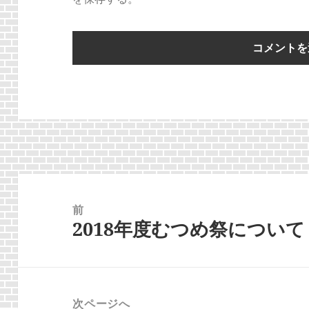
投
稿
前
2018年度むつめ祭について
ナ
前
ビ
の
ゲ
投
ー
稿:
次ページへ