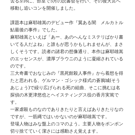
去る3/16に、部室で3月の読書会を行い、その後大宮へ
移動し追いコンを開催しました。
課題本は麻耶雄嵩のデビュー作『翼ある闇 メルカトル
鮎最後の事件』でした。
麻耶雄嵩といえば「あー、あのへんなミステリばかり書
いてる人だよね」と誰もが思うかもしれませんが、まさ
しくそうです。読者の諸君の想像通り、本作は麻耶雄嵩
のエッセンスが、濃厚ブラウニのように凝縮されている
のです。
三大奇書でおなじみの『黒死館殺人事件』から着想を得
たと思われる、ゲルマン・ゴシック様式の蒼鴉城(そう
あじょう)で繰り広げられる死の組曲、そこに挑むは名
探偵の木更津悠也とヘイスティングス役の香月実篤で
す。
一家虐殺ものなのでありきたりと言えばありきたりなの
ですが、一筋縄ではいかないのが麻耶雄嵩です。
登場人物はみな盤上のコマのよう。主要人物をポンポン
切り捨てていく潔さには感動さえ覚えます。