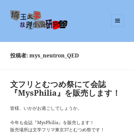
メニュ
埼玉大学推理小説研究会
ーとウ
ィジェ
ット
投稿者:
mys_neutron_QED
文フリとむつめ祭にて会誌
『MysPhilia』を販売します！
皆様、いかがお過ごしでしょうか。
今年も会誌『MysPhilia』を販売します！
販売場所は文学フリマ東京37とむつめ祭です！