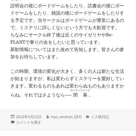
説明会の後にボードゲームをしたり、読書会の後にボー
ドゲームをしたり、雑談の後にボードゲームをしたりす
る予定です。当サークルはボードゲームが豊富にあるの
で、ミステリに詳しくないという方でも大歓迎です。
ちなみにサークル終了後は近くのサイゼリヤやBe-
PLANTで奢りの会をしたいと思っています。
新歓情報についてはまた改めて告知します。皆さんの参
加をお待ちしています。
この時期、環境の変化が大きく、多くの人は新たな生活
が始まりますが、私は変わらずミステリーを愛好してい
きます。変わるものもあれば変わらぬものもありますか
カーテンフォール
らね。それではさようなら──
閉幕
。
投
作
カ
2023年3月22日
mys_neutron_QED
ミス研日記
稿
3月読書会と追いコンを開催しました に
成
テ
コメントを残す
日:
者
ゴ
リ