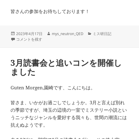
皆さんの参加をお待ちしております！
投
作
カ
2023年4月17日
mys_neutron_QED
ミス研日記
稿
2023年新歓詳細 に
成
テ
コメントを残す
日:
者
ゴ
リ
ー
3月読書会と追いコンを開催し
ました
Guten Morgen,園崎です、こんにちは。
皆さま、いかがお過ごしでしょうか。3月と言えば別れ
の季節ですが、埼玉の辺境の一室でミステリー小説とい
うニッチなジャンルを愛好する我々も、世間の潮流には
抗えぬようです。