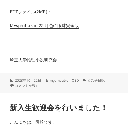
PDFファイル(2MB)：
Mysphilia.vol.25 月色の眼球完全版
埼玉大学推理小説研究会
投
作
カ
2023年10月22日
mys_neutron_QED
ミス研日記
稿
文フリとむつめ祭にて会誌『MysPhilia』を販売します！ に
成
テ
コメントを残す
日:
者
ゴ
リ
ー
新入生歓迎会を行いました！
こんにちは、園崎です。