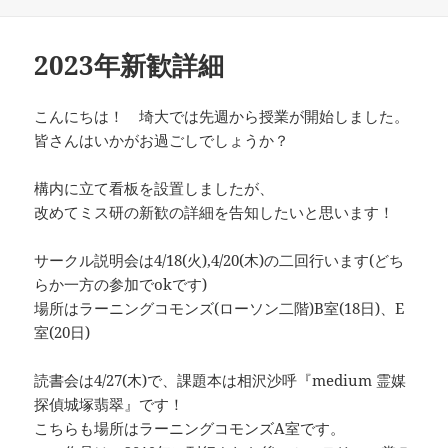
日:
者
ゴ
リ
ー
2023年新歓詳細
こんにちは！ 埼大では先週から授業が開始しました。
皆さんはいかがお過ごしでしょうか？
構内に立て看板を設置しましたが、
改めてミス研の新歓の詳細を告知したいと思います！
サークル説明会は4/18(火),4/20(木)の二回行います(どち
らか一方の参加でokです)
場所はラーニングコモンズ(ローソン二階)B室(18日)、E
室(20日)
読書会は4/27(木)で、課題本は相沢沙呼『medium 霊媒
探偵城塚翡翠』です！
こちらも場所はラーニングコモンズA室です。