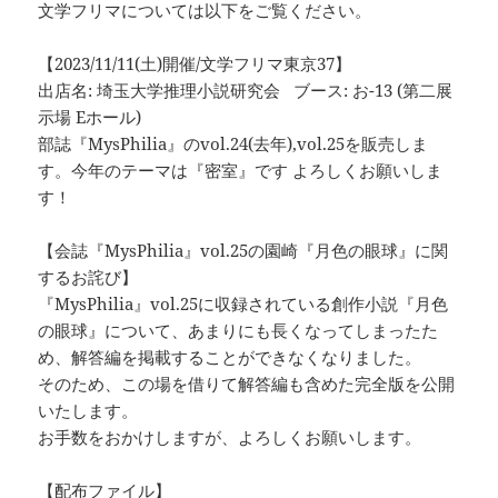
文学フリマについては以下をご覧ください。
【2023/11/11(土)開催/文学フリマ東京37】
出店名: 埼玉大学推理小説研究会 ブース: お-13 (第二展
示場 Eホール)
部誌『MysPhilia』のvol.24(去年),vol.25を販売しま
す。今年のテーマは『密室』です よろしくお願いしま
す！
【会誌『MysPhilia』vol.25の園崎『月色の眼球』に関
するお詫び】
『MysPhilia』vol.25に収録されている創作小説『月色
の眼球』について、あまりにも長くなってしまったた
め、解答編を掲載することができなくなりました。
そのため、この場を借りて解答編も含めた完全版を公開
いたします。
お手数をおかけしますが、よろしくお願いします。
【配布ファイル】