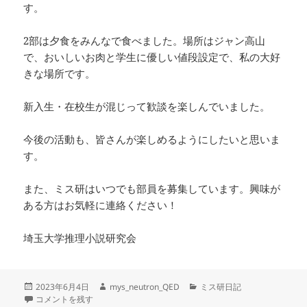
す。
2部は夕食をみんなで食べました。場所はジャン高山
で、おいしいお肉と学生に優しい値段設定で、私の大好
きな場所です。
新入生・在校生が混じって歓談を楽しんでいました。
今後の活動も、皆さんが楽しめるようにしたいと思いま
す。
また、ミス研はいつでも部員を募集しています。興味が
ある方はお気軽に連絡ください！
埼玉大学推理小説研究会
投
作
カ
2023年6月4日
mys_neutron_QED
ミス研日記
稿
新入生歓迎会を行いました！ に
成
テ
コメントを残す